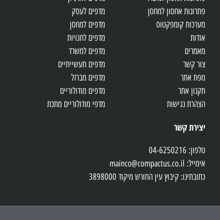
פתרונות אחסון למחסן
מדפים לעסק
מערכות קומפקטוס
מדפים למחסן
אודות
מדפים לחנויות
מאמרים
מדפים למשרד
צור קשר
מדפים תעשייתיים
מפת אתר
מדפים מברזל
תקנון אתר
מדפים מודולוריים
הצהרת נגישות
מדפי מודולוריים מתכת
יצירת קשר
טלפון: 04-6250216
אימייל: mainco@compactus.co.il
כתובתינו: קיבוץ עין החורש מיקוד 3898000