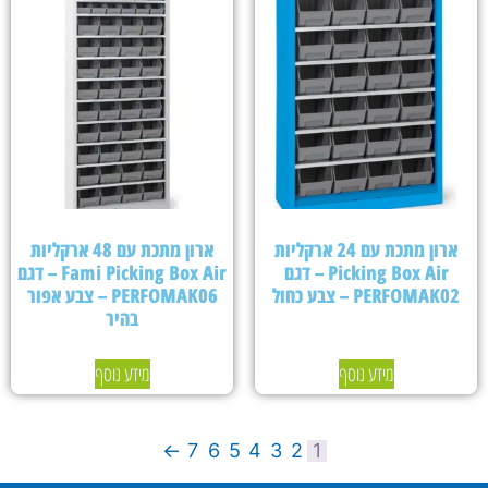
ארון מתכת עם 24 ארקליות
ארון מתכת עם 48 ארקליות
Picking Box Air – דגם
Fami Picking Box Air – דגם
PERFOMAK02 – צבע כחול
PERFOMAK06 – צבע אפור
בהיר
מידע נוסף
מידע נוסף
←
7
6
5
4
3
2
1