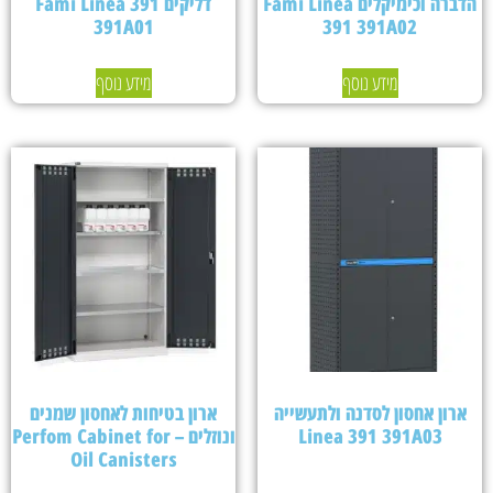
הדברה וכימיקלים Fami Linea
דליקים Fami Linea 391
391A01
391 391A02
מידע נוסף
מידע נוסף
ארון אחסון לסדנה ולתעשייה
ארון בטיחות לאחסון שמנים
Linea 391 391A03
ונוזלים – Perfom Cabinet for
Oil Canisters