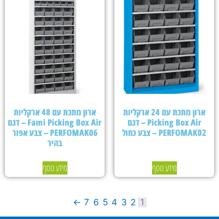
ארון מתכת עם 24 ארקליות
ארון מתכת עם 48 ארקליות
Picking Box Air – דגם
Fami Picking Box Air – דגם
PERFOMAK02 – צבע כחול
PERFOMAK06 – צבע אפור
בהיר
מידע נוסף
מידע נוסף
←
7
6
5
4
3
2
1