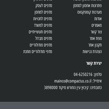
פתרונות אחסון למחסן
מדפים לעסק
מערכות קומפקטוס
מדפים למחסן
אודות
מדפים לחנויות
מאמרים
מדפים למשרד
צור קשר
מדפים תעשייתיים
מפת אתר
מדפים מברזל
תקנון אתר
מדפים מודולוריים
הצהרת נגישות
מדפי מודולוריים מתכת
יצירת קשר
טלפון: 04-6250216
אימייל: mainco@compactus.co.il
כתובתינו: קיבוץ עין החורש מיקוד 3898000