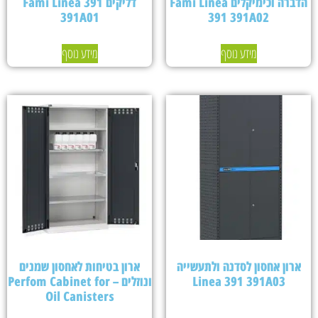
הדברה וכימיקלים Fami Linea
דליקים Fami Linea 391
391A01
391 391A02
מידע נוסף
מידע נוסף
ארון אחסון לסדנה ולתעשייה
ארון בטיחות לאחסון שמנים
Linea 391 391A03
ונוזלים – Perfom Cabinet for
Oil Canisters