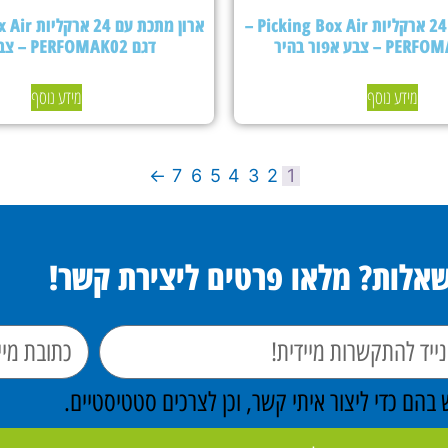
ארון מתכת עם 24 ארקליות Picking Box Air –
דגם PERFOMAK02 – צבע כחול
מידע נוסף
מידע נוסף
←
7
6
5
4
3
2
1
שאלות? מלאו פרטים ליצירת קשר!
הם כדי ליצור איתי קשר, וכן לצרכים סטטיסטיים.