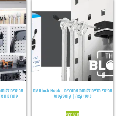
אביזרי תלייה ללוחות מחוררים – Block Hook עם
כיסוי קצה | קומפקטוס
פתרונות אר
מידע נוסף