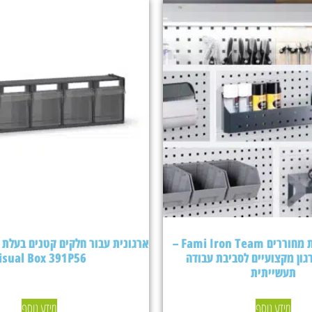
אביזרים ללוחות מחוררים Fami Iron Team –
גון מקצועיים לסביבת עבודה
isual Box 391P56
תעשייתית
מידע נוסף
מידע נוסף