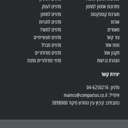
פתרונות אחסון למחסן
מדפים לעסק
מערכות קומפקטוס
מדפים למחסן
אודות
מדפים לחנויות
מאמרים
מדפים למשרד
צור קשר
מדפים תעשייתיים
מפת אתר
מדפים מברזל
תקנון אתר
מדפים מודולוריים
הצהרת נגישות
מדפי מודולוריים מתכת
יצירת קשר
טלפון: 04-6250216
אימייל: mainco@compactus.co.il
כתובתינו: קיבוץ עין החורש מיקוד 3898000