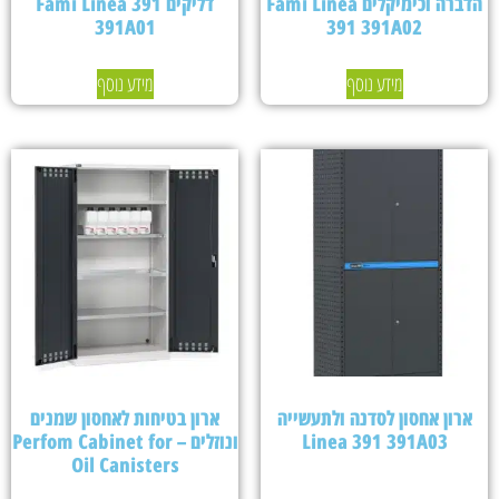
הדברה וכימיקלים Fami Linea
דליקים Fami Linea 391
391A01
391 391A02
מידע נוסף
מידע נוסף
ארון אחסון לסדנה ולתעשייה
ארון בטיחות לאחסון שמנים
Linea 391 391A03
ונוזלים – Perfom Cabinet for
Oil Canisters