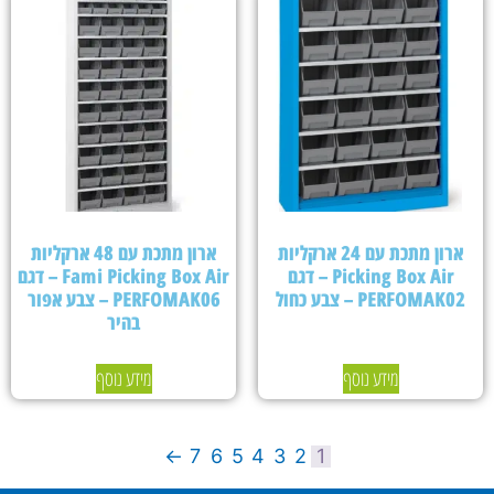
ארון מתכת עם 24 ארקליות
ארון מתכת עם 48 ארקליות
Picking Box Air – דגם
Fami Picking Box Air – דגם
PERFOMAK02 – צבע כחול
PERFOMAK06 – צבע אפור
בהיר
מידע נוסף
מידע נוסף
←
7
6
5
4
3
2
1