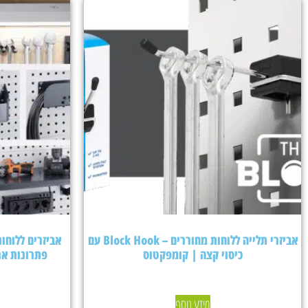
אביזרי תלייה ללוחות מחוררים – Block Hook עם
כיסוי קצה | קומפקטוס
פתרונות אר
מידע נוסף