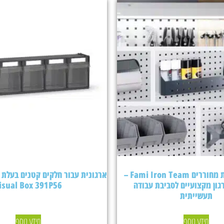
אביזרים ללוחות מחוררים Fami Iron Team –
גון מקצועיים לסביבת עבודה
isual Box 391P56
תעשייתית
מידע נוסף
מידע נוסף