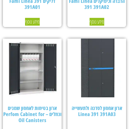
הדברה וכימיקלים Fami Linea
דליקים Fami Linea 391
391A01
391 391A02
מידע נוסף
מידע נוסף
ארון אחסון לסדנה ולתעשייה
ארון בטיחות לאחסון שמנים
Linea 391 391A03
ונוזלים – Perfom Cabinet for
Oil Canisters