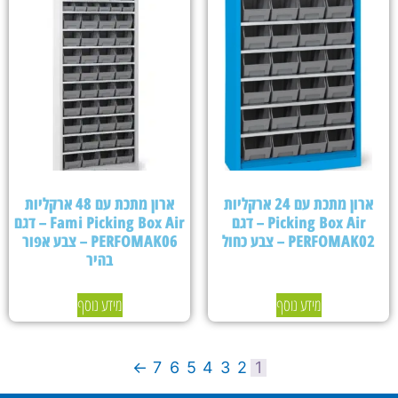
ארון מתכת עם 24 ארקליות
ארון מתכת עם 48 ארקליות
Picking Box Air – דגם
Fami Picking Box Air – דגם
PERFOMAK02 – צבע כחול
PERFOMAK06 – צבע אפור
בהיר
מידע נוסף
מידע נוסף
←
7
6
5
4
3
2
1