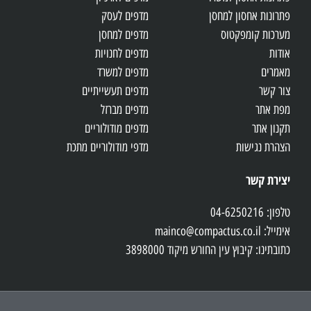
פתרונות אחסון למחסן
מדפים לעסק
מערכות קומפקטוס
מדפים למחסן
אודות
מדפים לחנויות
מאמרים
מדפים למשרד
צור קשר
מדפים תעשייתיים
מפת אתר
מדפים מברזל
תקנון אתר
מדפים מודולוריים
הצהרת נגישות
מדפי מודולוריים מתכת
יצירת קשר
טלפון: 04-6250216
אימייל: mainco@compactus.co.il
כתובתינו: קיבוץ עין החורש מיקוד 3898000