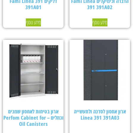
הדברה וכימיקלים Fami Linea
דליקים Fami Linea 391
391A01
391 391A02
מידע נוסף
מידע נוסף
ארון אחסון לסדנה ולתעשייה
ארון בטיחות לאחסון שמנים
Linea 391 391A03
ונוזלים – Perfom Cabinet for
Oil Canisters