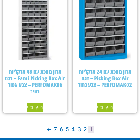
ארון מתכת עם 24 ארקליות
ארון מתכת עם 48 ארקליות
Picking Box Air – דגם
Fami Picking Box Air – דגם
PERFOMAK02 – צבע כחול
PERFOMAK06 – צבע אפור
בהיר
מידע נוסף
מידע נוסף
←
7
6
5
4
3
2
1