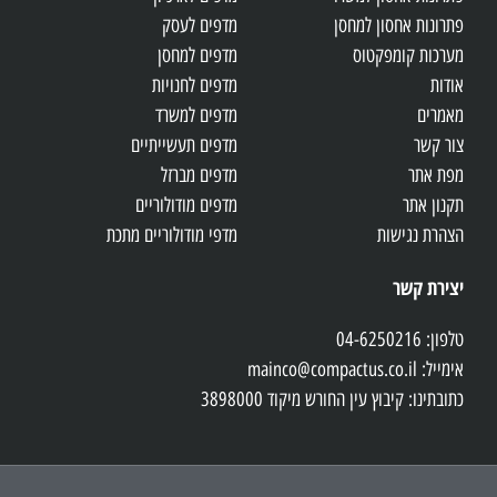
פתרונות אחסון למחסן
מדפים לעסק
מערכות קומפקטוס
מדפים למחסן
אודות
מדפים לחנויות
מאמרים
מדפים למשרד
צור קשר
מדפים תעשייתיים
מפת אתר
מדפים מברזל
תקנון אתר
מדפים מודולוריים
הצהרת נגישות
מדפי מודולוריים מתכת
יצירת קשר
טלפון: 04-6250216
אימייל: mainco@compactus.co.il
כתובתינו: קיבוץ עין החורש מיקוד 3898000