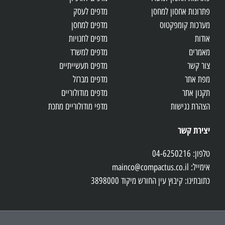
פתרונות אחסון למחסן
מדפים לעסק
מערכות קומפקטוס
מדפים למחסן
אודות
מדפים לחנויות
מאמרים
מדפים למשרד
צור קשר
מדפים תעשייתיים
מפת אתר
מדפים מברזל
תקנון אתר
מדפים מודולוריים
הצהרת נגישות
מדפי מודולוריים מתכת
יצירת קשר
טלפון: 04-6250216
אימייל: mainco@compactus.co.il
כתובתינו: קיבוץ עין החורש מיקוד 3898000