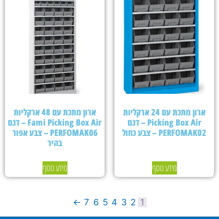
ארון מתכת עם 24 ארקליות
ארון מתכת עם 48 ארקליות
Picking Box Air – דגם
Fami Picking Box Air – דגם
PERFOMAK02 – צבע כחול
PERFOMAK06 – צבע אפור
בהיר
מידע נוסף
מידע נוסף
←
7
6
5
4
3
2
1