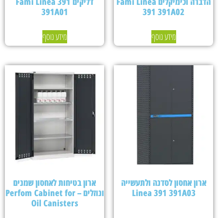
הדברה וכימיקלים Fami Linea
דליקים Fami Linea 391
391A01
391 391A02
מידע נוסף
מידע נוסף
ארון אחסון לסדנה ולתעשייה
ארון בטיחות לאחסון שמנים
Linea 391 391A03
ונוזלים – Perfom Cabinet for
Oil Canisters