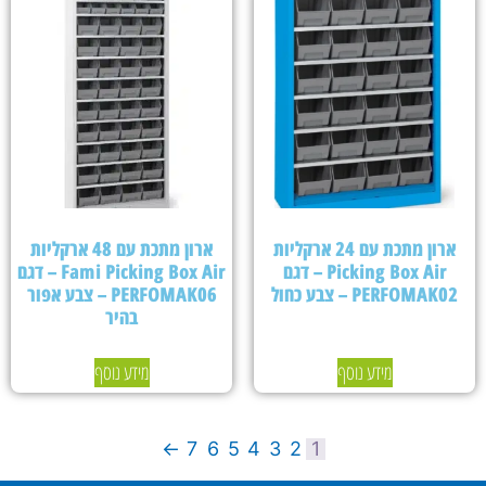
ארון מתכת עם 24 ארקליות
ארון מתכת עם 48 ארקליות
Picking Box Air – דגם
Fami Picking Box Air – דגם
PERFOMAK02 – צבע כחול
PERFOMAK06 – צבע אפור
בהיר
מידע נוסף
מידע נוסף
←
7
6
5
4
3
2
1