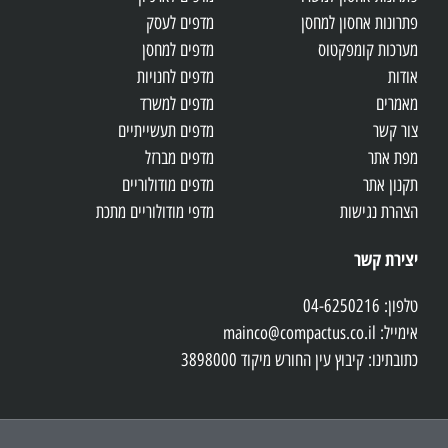
פתרונות אחסון למחסן
מדפים לעסק
מערכות קומפקטוס
מדפים למחסן
אודות
מדפים לחנויות
מאמרים
מדפים למשרד
צור קשר
מדפים תעשייתיים
מפת אתר
מדפים מברזל
תקנון אתר
מדפים מודולוריים
הצהרת נגישות
מדפי מודולוריים מתכת
יצירת קשר
טלפון: 04-6250216
אימייל: mainco@compactus.co.il
כתובתינו: קיבוץ עין החורש מיקוד 3898000