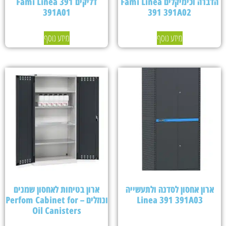
הדברה וכימיקלים Fami Linea
דליקים Fami Linea 391
391A01
391 391A02
מידע נוסף
מידע נוסף
ארון אחסון לסדנה ולתעשייה
ארון בטיחות לאחסון שמנים
Linea 391 391A03
ונוזלים – Perfom Cabinet for
Oil Canisters