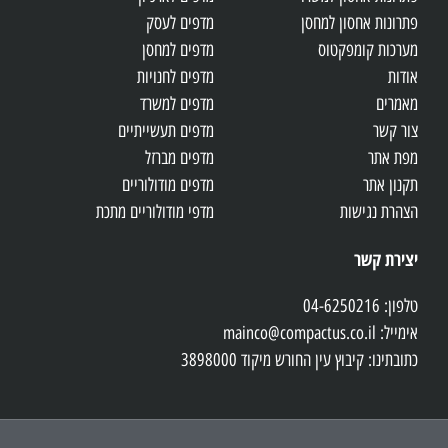
פתרונות אחסון למחסן
מדפים לעסק
מערכות קומפקטוס
מדפים למחסן
אודות
מדפים לחנויות
מאמרים
מדפים למשרד
צור קשר
מדפים תעשייתיים
מפת אתר
מדפים מברזל
תקנון אתר
מדפים מודולוריים
הצהרת נגישות
מדפי מודולוריים מתכת
יצירת קשר
טלפון: 04-6250216
אימייל: mainco@compactus.co.il
כתובתינו: קיבוץ עין החורש מיקוד 3898000