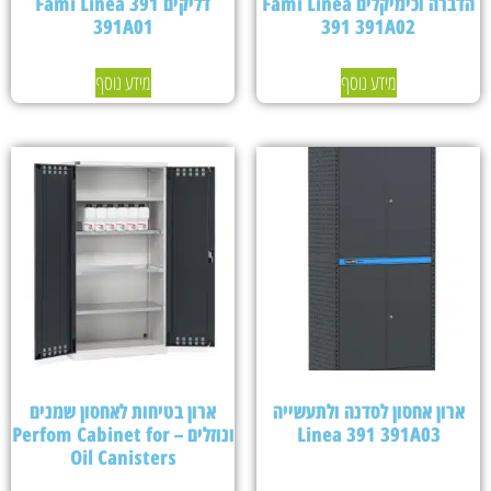
הדברה וכימיקלים Fami Linea
דליקים Fami Linea 391
391A01
391 391A02
מידע נוסף
מידע נוסף
ארון אחסון לסדנה ולתעשייה
ארון בטיחות לאחסון שמנים
Linea 391 391A03
ונוזלים – Perfom Cabinet for
Oil Canisters