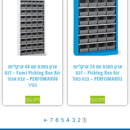
ארון מתכת עם 24 ארקליות
ארון מתכת עם 48 ארקליות
Picking Box Air – דגם
Fami Picking Box Air – דגם
PERFOMAK02 – צבע כחול
PERFOMAK06 – צבע אפור
בהיר
מידע נוסף
מידע נוסף
←
7
6
5
4
3
2
1