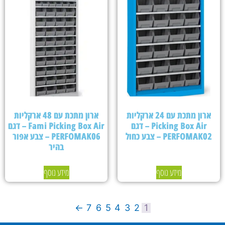
ארון מתכת עם 24 ארקליות
ארון מתכת עם 48 ארקליות
Picking Box Air – דגם
Fami Picking Box Air – דגם
PERFOMAK02 – צבע כחול
PERFOMAK06 – צבע אפור
בהיר
מידע נוסף
מידע נוסף
←
7
6
5
4
3
2
1