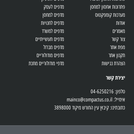
פתרונות אחסון למחסן
מדפים לעסק
מערכות קומפקטוס
מדפים למחסן
אודות
מדפים לחנויות
מאמרים
מדפים למשרד
צור קשר
מדפים תעשייתיים
מפת אתר
מדפים מברזל
תקנון אתר
מדפים מודולוריים
הצהרת נגישות
מדפי מודולוריים מתכת
יצירת קשר
טלפון: 04-6250216
אימייל: mainco@compactus.co.il
כתובתינו: קיבוץ עין החורש מיקוד 3898000