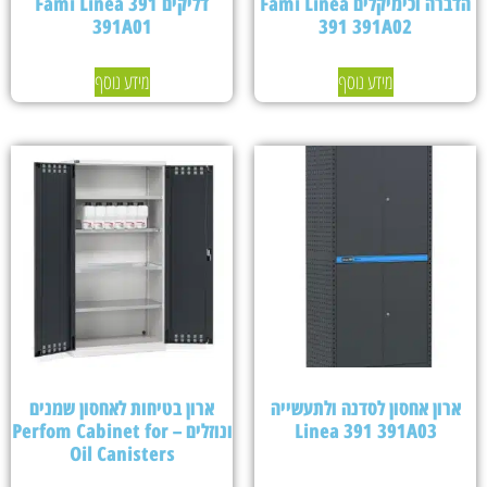
הדברה וכימיקלים Fami Linea
דליקים Fami Linea 391
391A01
391 391A02
מידע נוסף
מידע נוסף
ארון אחסון לסדנה ולתעשייה
ארון בטיחות לאחסון שמנים
Linea 391 391A03
ונוזלים – Perfom Cabinet for
Oil Canisters