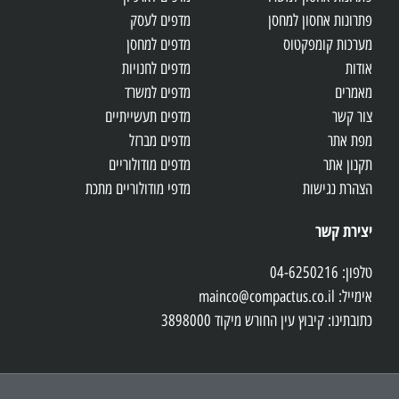
פתרונות אחסון למחסן
מדפים לעסק
מערכות קומפקטוס
מדפים למחסן
אודות
מדפים לחנויות
מאמרים
מדפים למשרד
צור קשר
מדפים תעשייתיים
מפת אתר
מדפים מברזל
תקנון אתר
מדפים מודולוריים
הצהרת נגישות
מדפי מודולוריים מתכת
יצירת קשר
טלפון: 04-6250216
אימייל: mainco@compactus.co.il
כתובתינו: קיבוץ עין החורש מיקוד 3898000