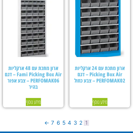
ארון מתכת עם 24 ארקליות
ארון מתכת עם 48 ארקליות
Picking Box Air – דגם
Fami Picking Box Air – דגם
PERFOMAK02 – צבע כחול
PERFOMAK06 – צבע אפור
בהיר
מידע נוסף
מידע נוסף
←
7
6
5
4
3
2
1