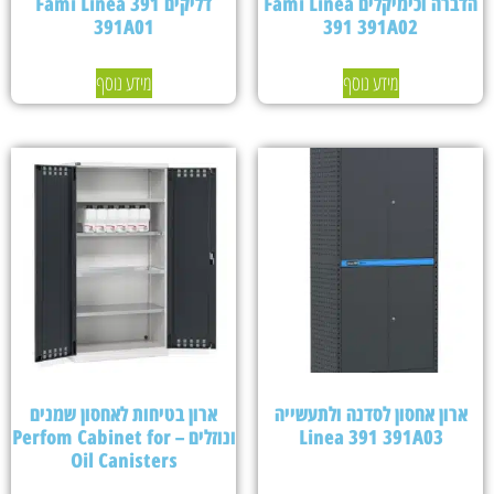
הדברה וכימיקלים Fami Linea
דליקים Fami Linea 391
391A01
391 391A02
מידע נוסף
מידע נוסף
ארון אחסון לסדנה ולתעשייה
ארון בטיחות לאחסון שמנים
Linea 391 391A03
ונוזלים – Perfom Cabinet for
Oil Canisters