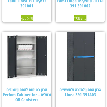
הדברה וכימיקלים Fami Linea
דליקים Fami Linea 391
391A01
391 391A02
מידע נוסף
מידע נוסף
ארון אחסון לסדנה ולתעשייה
ארון בטיחות לאחסון שמנים
Linea 391 391A03
ונוזלים – Perfom Cabinet for
Oil Canisters