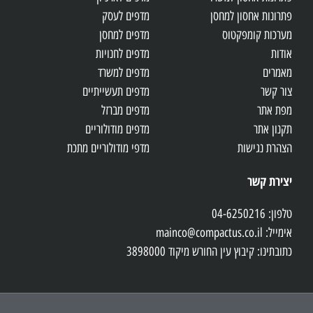
פתרונות אחסון למחסן
מדפים לעסק
מערכות קומפקטוס
מדפים למחסן
אודות
מדפים לחנויות
מאמרים
מדפים למשרד
צור קשר
מדפים תעשייתיים
מפת אתר
מדפים מברזל
תקנון אתר
מדפים מודולוריים
הצהרת נגישות
מדפי מודולוריים מתכת
יצירת קשר
טלפון: 04-6250216
אימייל: mainco@compactus.co.il
כתובתינו: קיבוץ עין החורש מיקוד 3898000