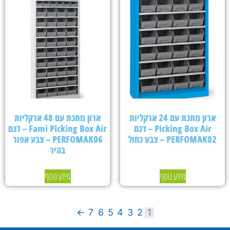
ארון מתכת עם 24 ארקליות
ארון מתכת עם 48 ארקליות
Picking Box Air – דגם
Fami Picking Box Air – דגם
PERFOMAK02 – צבע כחול
PERFOMAK06 – צבע אפור
בהיר
מידע נוסף
מידע נוסף
←
7
6
5
4
3
2
1