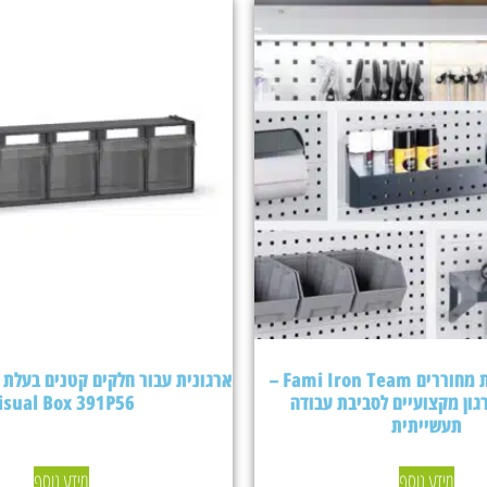
אביזרים ללוחות מחוררים Fami Iron Team –
גון מקצועיים לסביבת עבודה
isual Box 391P56
תעשייתית
מידע נוסף
מידע נוסף