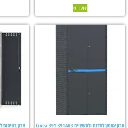
מידע נוסף
ארון אחסון לסדנה ולתעשייה Linea 391 391A03