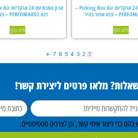
ארון מתכת עם 24 ארקליות Picking Box Air –
דגם PERFOMAK02 – צבע כחול
מידע נוסף
מידע נוסף
←
7
6
5
4
3
2
1
שאלות? מלאו פרטים ליצירת קשר!
הם כדי ליצור איתי קשר, וכן לצרכים סטטיסטיים.