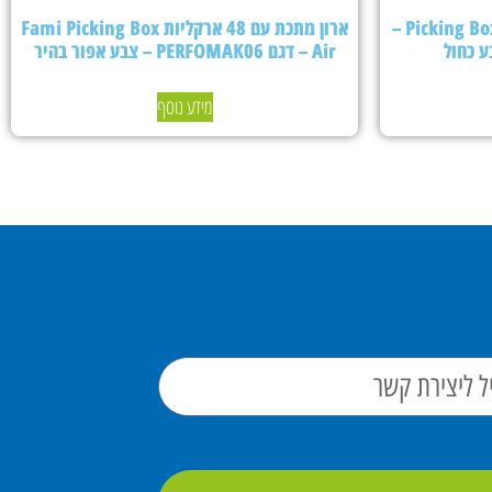
ארון מתכת עם 24 ארקליות Picking Box Air –
ארון מתכת עם 48 ארקליות Fami Picking Box
Air – דגם PERFOMAK06 – צבע אפור בהיר
מידע נוסף