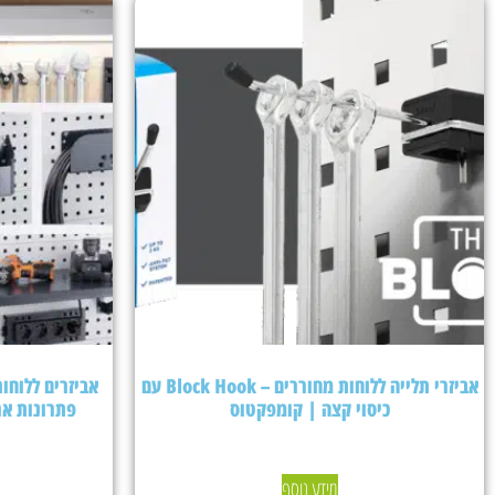
אביזרי תלייה ללוחות מחוררים – Block Hook עם
כיסוי קצה | קומפקטוס
פתרונות אר
מידע נוסף