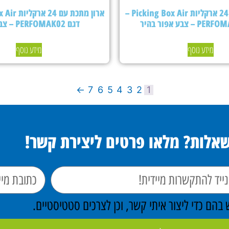
ארון מתכת עם 24 ארקליות Picking Box Air –
דגם PERFOMAK02 – צבע כחול
מידע נוסף
מידע נוסף
←
7
6
5
4
3
2
1
שאלות? מלאו פרטים ליצירת קשר!
הם כדי ליצור איתי קשר, וכן לצרכים סטטיסטיים.