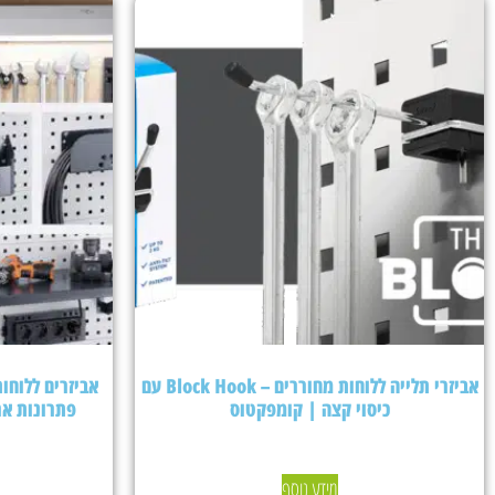
אביזרי תלייה ללוחות מחוררים – Block Hook עם
כיסוי קצה | קומפקטוס
פתרונות אר
מידע נוסף