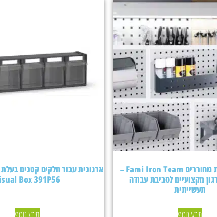
אביזרים ללוחות מחוררים Fami Iron Team –
גון מקצועיים לסביבת עבודה
isual Box 391P56
תעשייתית
מידע נוסף
מידע נוסף