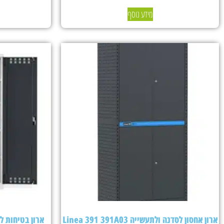
מידע נוסף
ארון אחסון לסדנה ולתעשייה Linea 391 391A03