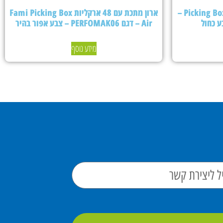
ארון מתכת עם 24 ארקליות Picking Box Air –
ארון מתכת עם 48 ארקליות Fami Picking Box
Air – דגם PERFOMAK06 – צבע אפור בהיר
מידע נוסף