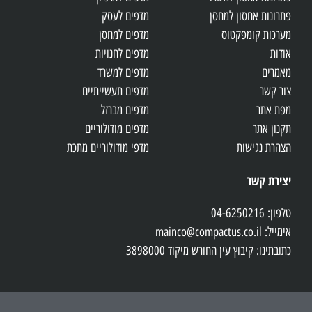
פתרונות אחסון למחסן
מדפים לעסק
מערכות קומפקטוס
מדפים למחסן
אודות
מדפים לחנויות
מאמרים
מדפים למשרד
צור קשר
מדפים תעשייתיים
מפת אתר
מדפים מברזל
תקנון אתר
מדפים מודולוריים
הצהרת נגישות
מדפי מודולוריים מתכת
יצירת קשר
טלפון: 04-6250216
אימייל: mainco@compactus.co.il
כתובתינו: קיבוץ עין החורש מיקוד 3898000