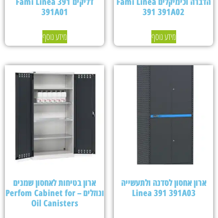
הדברה וכימיקלים Fami Linea
דליקים Fami Linea 391
391A01
391 391A02
מידע נוסף
מידע נוסף
ארון אחסון לסדנה ולתעשייה
ארון בטיחות לאחסון שמנים
Linea 391 391A03
ונוזלים – Perfom Cabinet for
Oil Canisters