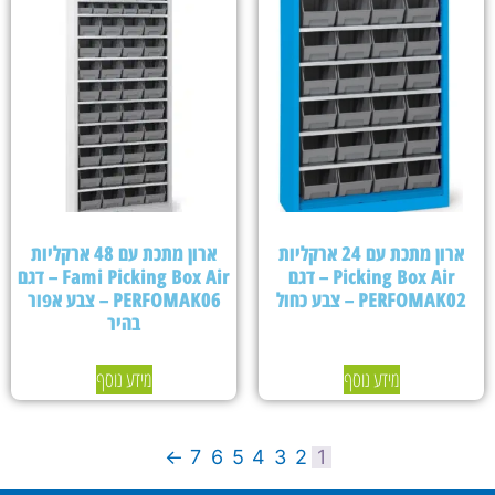
ארון מתכת עם 24 ארקליות
ארון מתכת עם 48 ארקליות
Picking Box Air – דגם
Fami Picking Box Air – דגם
PERFOMAK02 – צבע כחול
PERFOMAK06 – צבע אפור
בהיר
מידע נוסף
מידע נוסף
←
7
6
5
4
3
2
1