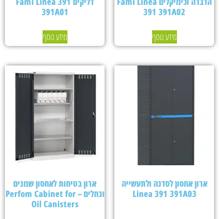
הדברה וכימיקלים Fami Linea
דליקים Fami Linea 391
391A01
391 391A02
מידע נוסף
מידע נוסף
ארון אחסון לסדנה ולתעשייה
ארון בטיחות לאחסון שמנים
Linea 391 391A03
ונוזלים – Perfom Cabinet for
Oil Canisters