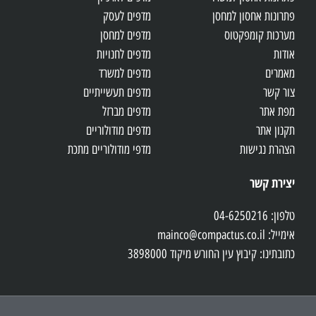
פתרונות אחסון למחסן
מדפים לעסק
מערכות קומפקטוס
מדפים למחסן
אודות
מדפים לחנויות
מאמרים
מדפים למשרד
צור קשר
מדפים תעשייתיים
מפת אתר
מדפים מברזל
תקנון אתר
מדפים מודולוריים
הצהרת נגישות
מדפי מודולוריים מתכת
יצירת קשר
טלפון: 04-6250216
אימייל: mainco@compactus.co.il
כתובתינו: קיבוץ עין החורש מיקוד 3898000