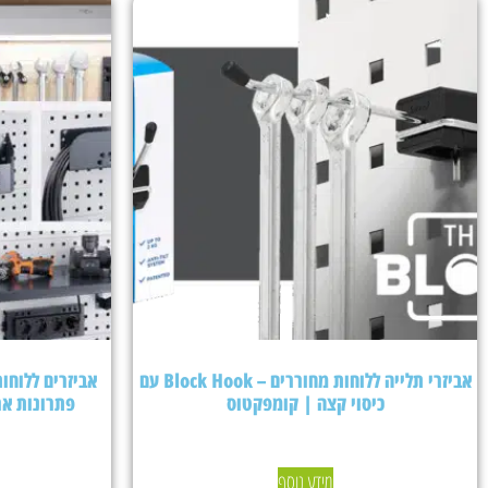
אביזרי תלייה ללוחות מחוררים – Block Hook עם
כיסוי קצה | קומפקטוס
פתרונות אר
מידע נוסף