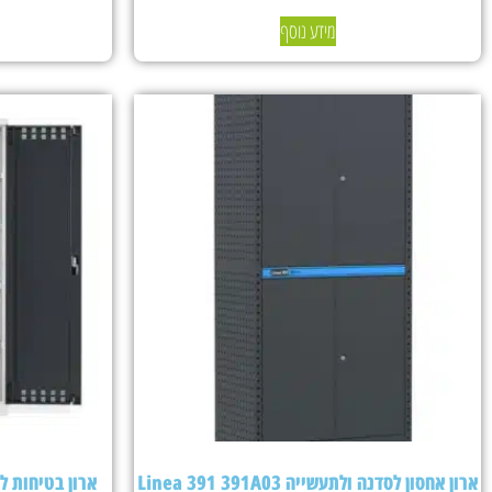
מידע נוסף
ארון אחסון לסדנה ולתעשייה Linea 391 391A03