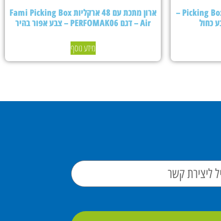
ארון מתכת עם 24 ארקליות Picking Box Air –
ארון מתכת עם 48 ארקליות Fami Picking Box
Air – דגם PERFOMAK06 – צבע אפור בהיר
מידע נוסף