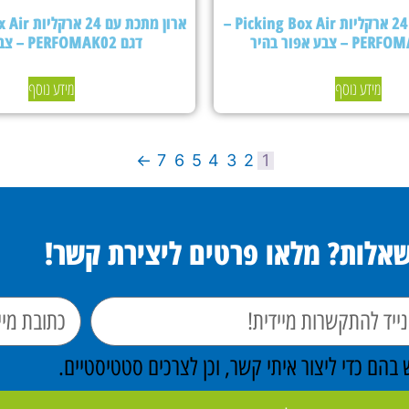
ארון מתכת עם 24 ארקליות Picking Box Air –
דגם PERFOMAK02 – צבע כחול
מידע נוסף
מידע נוסף
←
7
6
5
4
3
2
1
שאלות? מלאו פרטים ליצירת קשר!
הם כדי ליצור איתי קשר, וכן לצרכים סטטיסטיים.