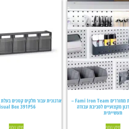
אביזרים ללוחות מחוררים Fami Iron Team –
גון מקצועיים לסביבת עבודה
isual Box 391P56
תעשייתית
מידע נוסף
מידע נוסף