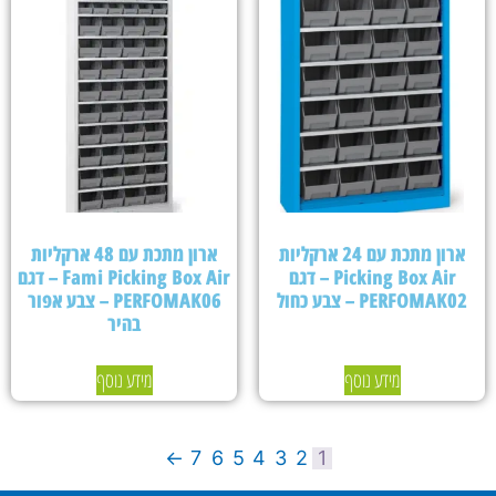
ארון מתכת עם 24 ארקליות
ארון מתכת עם 48 ארקליות
Picking Box Air – דגם
Fami Picking Box Air – דגם
PERFOMAK02 – צבע כחול
PERFOMAK06 – צבע אפור
בהיר
מידע נוסף
מידע נוסף
←
7
6
5
4
3
2
1