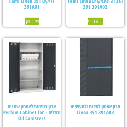
הדברה וכימיקלים Fami Linea
דליקים Fami Linea 391
391A01
391 391A02
מידע נוסף
מידע נוסף
ארון אחסון לסדנה ולתעשייה
ארון בטיחות לאחסון שמנים
Linea 391 391A03
ונוזלים – Perfom Cabinet for
Oil Canisters