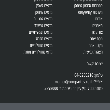
פתרונות אחסון למחסן
מדפים לעסק
מערכות קומפקטוס
מדפים למחסן
אודות
מדפים לחנויות
מאמרים
מדפים למשרד
צור קשר
מדפים תעשייתיים
מפת אתר
מדפים מברזל
תקנון אתר
מדפים מודולוריים
הצהרת נגישות
מדפי מודולוריים מתכת
יצירת קשר
טלפון: 04-6250216
אימייל: mainco@compactus.co.il
כתובתינו: קיבוץ עין החורש מיקוד 3898000