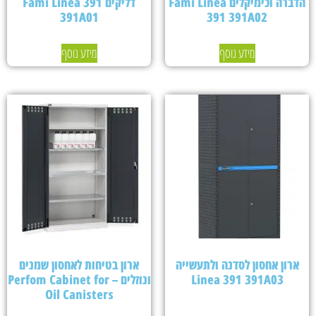
הדברה וכימיקלים Fami Linea
דליקים Fami Linea 391
391A01
391 391A02
מידע נוסף
מידע נוסף
ארון אחסון לסדנה ולתעשייה
ארון בטיחות לאחסון שמנים
Linea 391 391A03
ונוזלים – Perfom Cabinet for
Oil Canisters