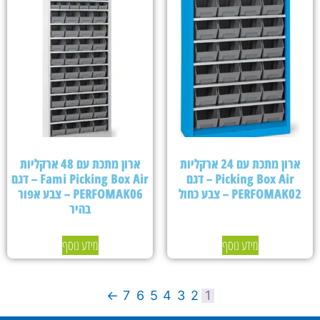
ארון מתכת עם 24 ארקליות
ארון מתכת עם 48 ארקליות
Picking Box Air – דגם
Fami Picking Box Air – דגם
PERFOMAK02 – צבע כחול
PERFOMAK06 – צבע אפור
בהיר
מידע נוסף
מידע נוסף
←
7
6
5
4
3
2
1