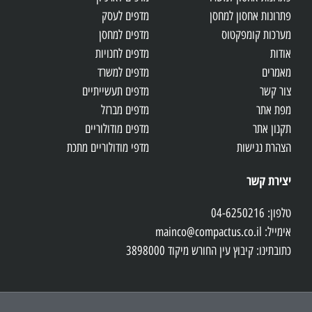
פתרונות אחסון למחסן
מדפים לעסק
מערכות קומפקטוס
מדפים למחסן
אודות
מדפים לחנויות
מאמרים
מדפים למשרד
צור קשר
מדפים תעשייתיים
מפת אתר
מדפים מברזל
תקנון אתר
מדפים מודולוריים
הצהרת נגישות
מדפי מודולוריים מתכת
יצירת קשר
טלפון: 04-6250216
אימייל: mainco@compactus.co.il
כתובתינו: קיבוץ עין החורש מיקוד 3898000