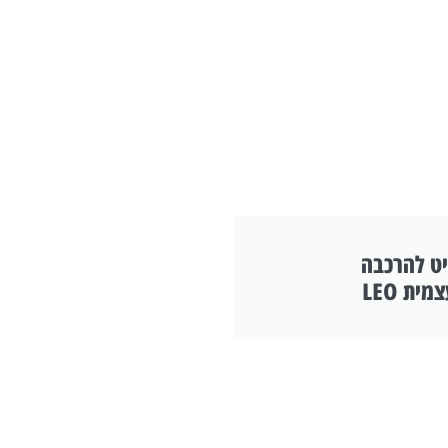
ט להרכבה
מית LEO