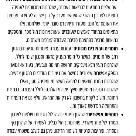
עם עליית המודעות לבריאות בעבודה, שולחנות מתכווננים לעמידה
הופכים לפתרון חדשני שמאפשר מעבר קל בין ישיבה לעמידה, מפחית
את העומס על הגב ומעודד זרימת דם טובה יותר. שולחנות אלו
מתאימים במיוחד לאנשים שעובדים שעות ארוכות מול מסך, ומספקים
גמישות מרבית בהתאמת סביבת העבודה לצרכים משתנים.
חומרים ועיצובים מגוונים
: עמדות עבודה פינתיות מגיעות במגוון
רחב של חומרים, כאשר כל חומר מעניק מראה וסגנון שונה לחלל.
שולחנות מעץ מלא מעניקים תחושה חמימה וטבעית, בעוד ש-MDF
מספק אפשרות עיצובית גמישה עם גימורים מודרניים במגוון צבעים.
שולחנות מתכת מתאימים למראה תעשייתי ומינימליסטי, ואילו
שולחנות זכוכית מוסיפים טאץ' יוקרתי ואלגנטי לחלל העבודה. בבחירת
החומר, חשוב לקחת בחשבון לא רק את המראה, אלא גם את העמידות
והתחזוקה הנדרשת לאורך זמן.
תוספות אפשריות
: שולחן פינתי יכול לכלול מגירות נשלפות לארגון
מסודר של ציוד משרדי, פתרונות ניהול כבלים לשמירה על שולחן נקי
ומסודר, ומחיצות פרטיות לשיפור הריכוז. ניתן גם לשלב משטחי עבודה