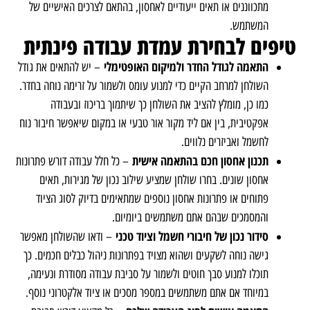
מתכווננים או תאים ייעודיים לאחסון, בהתאם לצרכים האישיים של
המשתמש.
טיפים לבחירת עמדת עבודה פינתית
התאמה לגודל החדר ולמיקום האופטימלי
– יש להתאים את גודל
השולחן למרחב הקיים כדי למנוע עומס ולשמור על זרימה נוחה בחדר.
כמו כן, מומלץ להציב את השולחן כך שיתמוך בריכוז ובעבודה
אפקטיבית, בין אם ליד מקור אור טבעי או במקום שיאפשר חיבור נוח
לחשמל ואביזרים נלווים.
תכנון אחסון חכם בהתאמה אישית
– כל חלל עבודה דורש פתרונות
אחסון שונים. בחרו שולחן שמציע שילוב נכון של מגירות, תאים
פתוחים או פתרונות אחסון נוספים שמתאימים בדיוק לסוג הציוד
והמסמכים שבהם אתם משתמשים ביומיום.
סידור נכון של חיבורי חשמל וציוד טכני
– ודאו שהשולחן מאפשר
גישה נוחה לשקעים ושהוא מצויד בפתרונות ניהול כבלים חכמים. כך
תוכלו למנוע סבך חוטים ולשמור על סביבת עבודה מסודרת ונעימה,
במיוחד אם אתם משתמשים במספר מסכים או ציוד אלקטרוני נוסף.