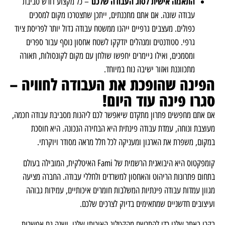
התאמה אישית לסוג העבודה שלכם
– כל מקצוע דורש סביבת
עבודה שונה. אם אתם מתכנתים, ייתכן שתצטרכו מקום למסכים
כפולים. מעצבים גרפיים ייהנו ממשטח עבודה גדול יותר לפריסת ציוד
גרפי. סטודנטים ומנהלים יזדקקו לשטח אחסון נוסף עבור ספרים
ומסמכים, ואילו גיימרים יחפשו שולחן עם מקום לקונסולות, תאורה
מתכווננת ואזור ישיבה נוח במיוחד.
הפינה שהופכת את העבודה לחוויה –
סגרו פינה עוד היום!
אם אתם מחפשים פתרון מתקדם שיאפשר לכם ליהנות מסביבת עבודה חכמה,
מעוצבת ונוחה, עמדת עבודה פינתית היא הבחירה הנכונה. היא חוסכת
במקום, משפרת את הארגון ומעניקה לכל חלל מראה מסודר ויוקרתי.
קומפקטוס היא היבואנית הרשמית של Fami האיטלקית, המובילה בעולם
בתחום פתרונות הריהוט והאחסון למשרדים ולחללי עבודה. החברה מציעה
מגוון עמדות עבודה פינתיות המשלבות חומרים איכותיים, עמידות גבוהה
ועיצובים חדשניים שמתאימים בדיוק לצרכים שלכם.
בקרו באתר שלנו כדי להתרשם מהקטלוג האיכותי שלנו. ישנה גם אפשרות