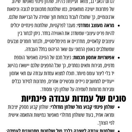
לגרום לכאבי גב, צוואר ועייפות כללית. שולחן פינתי מאפשר שילוב
של פתרונות ישיבה מותאמים, כמו שולחנות מתכווננים לגובה וכיסאות
ארגונומיים, כך שתוכלו לעבוד בנוחות תוך שמירה על הבריאות שלכם.
מראה מעוצב ומודרני
: מעבר לפרקטיות, שולחנות פינתיים יכולים
להיות פריט עיצובי שמשדרג את האווירה בחדר. ניתן לבחור בין
עיצובים קלאסיים, מודרניים או מינימליסטיים, ולבחור חומרים וצבעים
שמשתלבים באופן הרמוני עם שאר הריהוט בחלל העבודה.
אפשרויות אחסון חכמות
: ניצול חכם של הפינה מאפשר הוספת
מדפים, מגירות ותאים נסתרים, כך שכל החפצים שלכם יישארו בהישג
יד בלי ליצור עומס מיותר. תוכלו למצוא עמדות עבודה עם תאי אחסון
ייעודיים למחשבים ניידים ומכשירים אחרים, פתרונות לסידור כבלים
ומגירות מרווחות לשמירה על שולחן נקי ומסודר.
סוגים של עמדות עבודה פינתיות
שולחן פינתי קבוע מול שולחן מודולרי
: שולחן קבוע מספק יציבות
ומראה אחיד, בעוד ששולחן מודולרי מאפשר גמישות והתאמה אישית
לפי הצורך.
שולחנות עבודה לישיבה בלבד מול שולחנות מתכווננים לעמידה
: