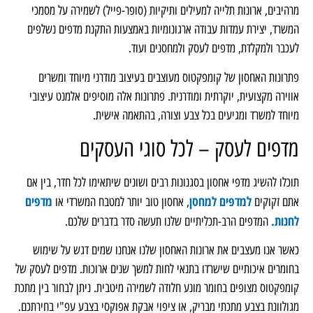
מרהיבים, ארונות תלייה למעילים ותיקיות (סופר-פייל) לשמירה על מסמכי
המשרד, יצירת עמדות עבודה ארגונומיות באמצעות התקנת מדפים נשלפים
לעכבר ולמקלדת, מדפים לעסק ולמחסנים ועוד.
פתרונות האחסון של קומפקטוס מעוצבים בעיצוב מודרני מיוחד ומשרים
אווירה מקצועית, יוקרתית ומודרנית. פתרונות אלה מוסיפים אלמנט עיצובי
מיוחד למשרד ומגיעים בכל צבע וצורה, בהתאמה אישית.
מדפים לעסק – לכל סוגי העסקים
תוכלו להשיג מדפי אחסון בסגנונות רבים ושונים שיתאימו לכל חדר, בין אם
למדפים למחסן
מדפים
אתם זקוקים
, אחסון טוב יותר למטבח המשרדי או
לחנות.
המדפים הרב-תכליתיים שלנו תעשה סדר בדברים שלכם.
כאשר אנו מעצבים את ארונות האחסון שלנו אנחנו שמים דגש על שימוש
בחומרים איכותיים שישרדו בתנאי לחות למשך שנים ארוכות. מדפים לעסק של
קומפקטוס מצופים בחומר מונע חלודה לשמירה מיטבית. ניתן לבחור בין מתכת
מגולוונת בצבע מתכתי מבריק, או ציפוי אבקת אפוקסי בצבע עפ"י בחירתכם.