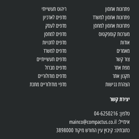
פתרונות אחסון
ריהוט תעשייתי
פתרונות אחסון למשרד
מדפים לארכיון
פתרונות אחסון למחסן
מדפים לעסק
מערכות קומפקטוס
מדפים למחסן
אודות
מדפים לחנויות
מאמרים
מדפים למשרד
צור קשר
מדפים תעשייתיים
מפת אתר
מדפים מברזל
תקנון אתר
מדפים מודולוריים
הצהרת נגישות
מדפי מודולוריים מתכת
יצירת קשר
טלפון: 04-6250216
אימייל: mainco@compactus.co.il
כתובתינו: קיבוץ עין החורש מיקוד 3898000