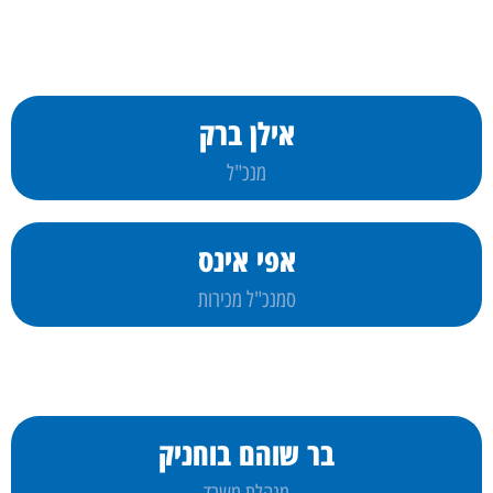
אילן ברק
מנכ"ל
אפי אינס
סמנכ"ל מכירות
בר שוהם בוחניק